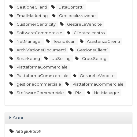
GestioneClienti
ListaContatti
EmailMarketing
Geolocalizzazione
CustomerCentricity
GestireLeVendite
SoftwareCommerciale
Clientealcentro
NetManager
TecnoScan
AssistenzaClienti
ArchiviazioneDocumenti
GestioneClienti
Smarketing
UpSelling
CrossSelling
PiattaformaCommerciale
PiattaformaComm erciale
GestireLeVendite
gestionecommerciale
PiattaformaCommerciale
StoftwareCommerciale
PMI
NetManager
Anni
Tutti gli Articoli