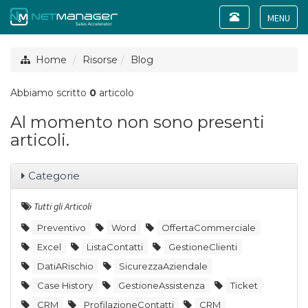
Toggle
navigation
Toggle
navigat
Home
Risorse
Blog
Abbiamo scritto
0
articolo
Al momento non sono presenti
articoli.
Categorie
Tutti gli Articoli
Preventivo
Word
OffertaCommerciale
Excel
ListaContatti
GestioneClienti
DatiARischio
SicurezzaAziendale
Case History
GestioneAssistenza
Ticket
CRM
ProfilazioneContatti
CRM