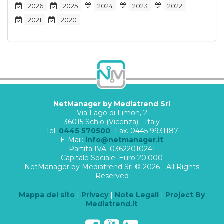
2026
2025
2024
2023
2022
2021
2020
NetManager by Mediatrend Srl
Via Lago di Fimon, 2
36015 Schio (Vicenza) - Italy
Tel.
0445 570500
- Fax. 0445 9931187
E-Mail:
info@netmanager.it
Partita IVA: 03622010241
Capitale Sociale: Euro 20.000
NetManager by Mediatrend Srl © 2026 - All Rights
Reserved
Mappa del sito
|
Privacy
|
Note Legali
|
Project By
Mediatrend.it