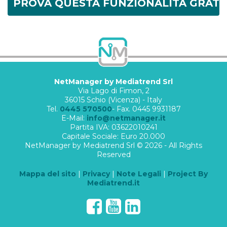
PROVA QUESTA FUNZIONALITÀ GRATI
NetManager by Mediatrend Srl
Via Lago di Fimon, 2
36015 Schio (Vicenza) - Italy
Tel.
0445 570500
- Fax. 0445 9931187
E-Mail:
info@netmanager.it
Partita IVA: 03622010241
Capitale Sociale: Euro 20.000
NetManager by Mediatrend Srl © 2026 - All Rights
Reserved
Mappa del sito
|
Privacy
|
Note Legali
|
Project By
Mediatrend.it