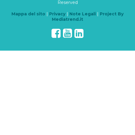
Reserved
Mappa del sito
|
Privacy
|
Note Legali
|
Project By
Mediatrend.it