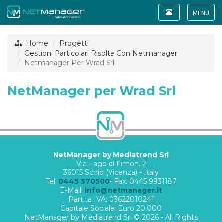
Toggle
navigation
Toggle
navigat
Home
Progetti
Gestioni Particolari Risolte Con Netmanager
Netmanager Per Wrad Srl
NetManager per Wrad Srl
NetManager by Mediatrend Srl
Via Lago di Fimon, 2
36015 Schio (Vicenza) - Italy
Tel.
0445 570500
- Fax. 0445 9931187
E-Mail:
info@netmanager.it
Partita IVA: 03622010241
Capitale Sociale: Euro 20.000
NetManager by Mediatrend Srl © 2026 - All Rights