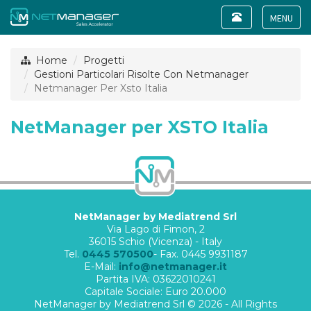
Toggle
navigation
Toggle
navigat
Home
Progetti
Gestioni Particolari Risolte Con Netmanager
Netmanager Per Xsto Italia
NetManager per XSTO Italia
NetManager by Mediatrend Srl
Via Lago di Fimon, 2
36015 Schio (Vicenza) - Italy
Tel.
0445 570500
- Fax. 0445 9931187
E-Mail:
info@netmanager.it
Partita IVA: 03622010241
Capitale Sociale: Euro 20.000
NetManager by Mediatrend Srl © 2026 - All Rights