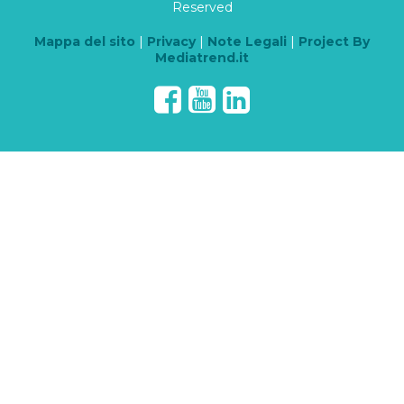
Reserved
Mappa del sito
|
Privacy
|
Note Legali
|
Project By
Mediatrend.it