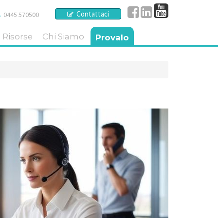
Contattaci
0445 570500
Risorse
Chi Siamo
Provalo