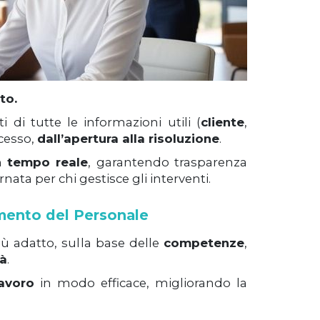
to.
i di tutte le informazioni utili (
cliente
,
ocesso,
dall’apertura alla risoluzione
.
n tempo reale
, garantendo trasparenza
ata per chi gestisce gli interventi.
mento del Personale
iù adatto, sulla base delle
competenze
,
tà
.
lavoro
in modo efficace, migliorando la