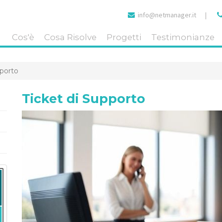
info@netmanager.it
|
Cos'è
Cosa Risolve
Progetti
Testimonianze
pporto
Ticket di Supporto