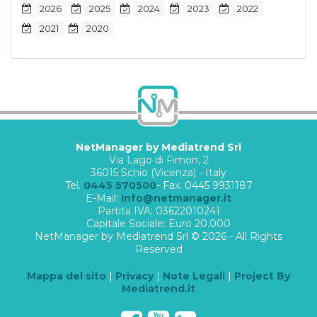
2026
2025
2024
2023
2022
2021
2020
NetManager by Mediatrend Srl
Via Lago di Fimon, 2
36015 Schio (Vicenza) - Italy
Tel.
0445 570500
- Fax. 0445 9931187
E-Mail:
info@netmanager.it
Partita IVA: 03622010241
Capitale Sociale: Euro 20.000
NetManager by Mediatrend Srl © 2026 - All Rights
Reserved
Mappa del sito
|
Privacy
|
Note Legali
|
Project By
Mediatrend.it