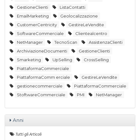
GestioneClienti
ListaContatti
EmailMarketing
Geolocalizzazione
CustomerCentricity
GestireLeVendite
SoftwareCommerciale
Clientealcentro
NetManager
TecnoScan
AssistenzaClienti
ArchiviazioneDocumenti
GestioneClienti
Smarketing
UpSelling
CrossSelling
PiattaformaCommerciale
PiattaformaComm erciale
GestireLeVendite
gestionecommerciale
PiattaformaCommerciale
StoftwareCommerciale
PMI
NetManager
Anni
Tutti gli Articoli