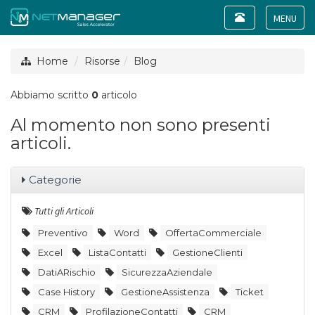
Toggle
navigation
Toggle
navigat
Home
Risorse
Blog
Abbiamo scritto
0
articolo
Al momento non sono presenti
articoli.
Categorie
Tutti gli Articoli
Preventivo
Word
OffertaCommerciale
Excel
ListaContatti
GestioneClienti
DatiARischio
SicurezzaAziendale
Case History
GestioneAssistenza
Ticket
CRM
ProfilazioneContatti
CRM