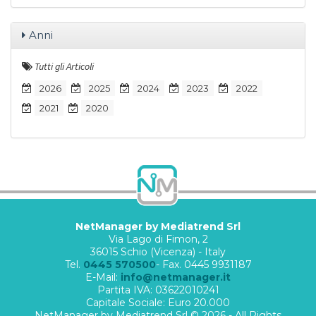
Anni
Tutti gli Articoli
2026
2025
2024
2023
2022
2021
2020
NetManager by Mediatrend Srl
Via Lago di Fimon, 2
36015 Schio (Vicenza) - Italy
Tel.
0445 570500
- Fax. 0445 9931187
E-Mail:
info@netmanager.it
Partita IVA: 03622010241
Capitale Sociale: Euro 20.000
NetManager by Mediatrend Srl © 2026 - All Rights