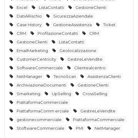
Excel
ListaContatti
GestioneClienti
DatiARischio
SicurezzaAziendale
Case History
GestioneAssistenza
Ticket
CRM
ProfilazioneContatti
CRM
GestioneClienti
ListaContatti
EmailMarketing
Geolocalizzazione
CustomerCentricity
GestireLeVendite
SoftwareCommerciale
Clientealcentro
NetManager
TecnoScan
AssistenzaClienti
ArchiviazioneDocumenti
GestioneClienti
Smarketing
UpSelling
CrossSelling
PiattaformaCommerciale
PiattaformaComm erciale
GestireLeVendite
gestionecommerciale
PiattaformaCommerciale
StoftwareCommerciale
PMI
NetManager